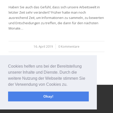
Haben Sie auch das Gefühl, dass sich unsere Arbeitswelt in
letzter Zeit sehr verändert? Früher hatte man noch
ausreichend Zeit, um Informationen zu sammeln, zu bewerten
und Entscheidungen zu treffen, die dann für den nächsten
Monate…
16. April 2019
/
0 Kommentare
Cookies helfen uns bei der Bereitstellung
unserer Inhalte und Dienste. Durch die
weitere Nutzung der Webseite stimmen Sie
der Verwendung von Cookies zu.
© Copyright - 123effizientdabei - Mehr Effizienz im Büro - mehr
Okay!
Ordnung am Arbeitsplatz - Aufräumen mit System -
powered by
Enfold WordPress Theme
Impressum
Kontakt
Datenschutzerklärung